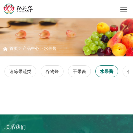
首页
>
产品中心
> 水果酱
速冻果蔬类
谷物酱
干果酱
水果酱
休
联系我们