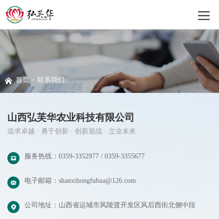
首页
> 联系我们
山西弘芙华农业科技有限公司
追求卓越 · 勇于创新 · 创新迎战 · 立业未来
服务热线：0359-3352977 / 0359-3355677
电子邮箱：shanxihongfuhua@126.com
公司地址：山西省运城市风陵渡开发区风后西街北侧中段