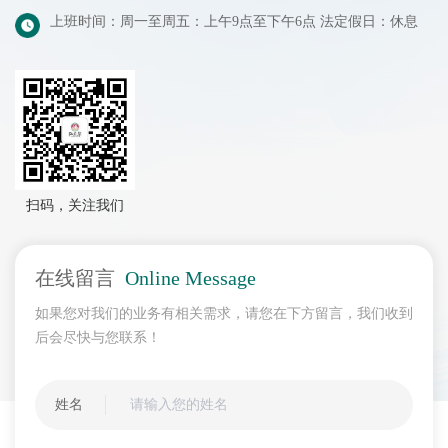
上班时间：周一至周五：上午9点至下午6点 法定假日：休息
扫码，关注我们
在线留言
Online Message
如果您对我们的业务有相关需求，请您在下方留言，我们收到
后会尽快与您联系！
姓名